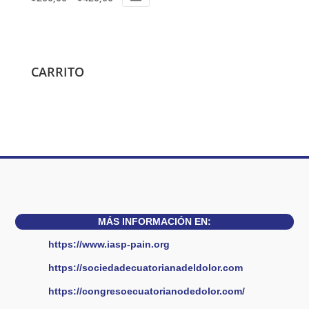
Este
producto
tiene
múltiples
CARRITO
variantes.
Las
opciones
se
pueden
elegir
en
la
MÁS INFORMACIÓN EN:
página
https://www.iasp-pain.org
de
producto
https://sociedadecuatorianadeldolor.com
https://congresoecuatorianodedolor.com/